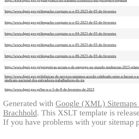
https://www.dgert.gov.pt/guia-pratico-do-trabalho-fronteirico-em-portugal-e-espanha
https://www.dgert.gov.pt/despacho-conjunto-n-o-03-2023-de-03-de-fevereiro
https://www.dgert.gov.pt/despacho-conjunto-n-o-02-2023-de-03-de-fevereiro
https://www.dgert.gov.pt/despacho-conjunto-n-o-04-2023-de-03-de-fevereiro
https://www.dgert.gov.pt/despacho-conjunto-n-o-05-2023-de-03-de-fevereiro
https://www.dgert.gov.pt/despacho-conjunto-n-o-06-2023-de-03-de-fevereiro
https://www.dgert.gov.pt/perspetivas-sociais-e-de-emprego-no-mundo-tendencias-2023-relato
https://www.dgert.gov.pt/definicao-de-servicos-minimos-acordo-celebrado-entre-a-liscont-s-a-s
sindicato-nacional-dos-estivadores-trabalhadores-do-tra
https://www.dgert.gov.pt/bte-n-o-5-de-8-de-fevereiro-de-2023
Generated with
Google (XML) Sitemaps G
Brachhold
. This XSLT template is releas
If you have problems with your sitemap p