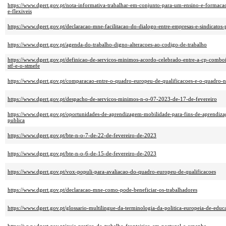
https://www.dgert.gov.pt/nota-informativa-trabalhar-em-conjunto-para-um-ensino-e-formacao-
e-flexiveis
https://www.dgert.gov.pt/declaracao-mne-facilitacao-do-dialogo-entre-empresas-e-sindicatos-p
https://www.dgert.gov.pt/agenda-do-trabalho-digno-alteracoes-ao-codigo-de-trabalho
https://www.dgert.gov.pt/definicao-de-servicos-minimos-acordo-celebrado-entre-a-cp-comboio
stf-e-o-stmefe
https://www.dgert.gov.pt/comparacao-entre-o-quadro-europeu-de-qualificacoes-e-o-quadro-na
https://www.dgert.gov.pt/despacho-de-servicos-minimos-n-o-07-2023-de-17-de-fevereiro
https://www.dgert.gov.pt/oportunidades-de-aprendizagem-mobilidade-para-fins-de-aprendiza
publica
https://www.dgert.gov.pt/bte-n-o-7-de-22-de-fevereiro-de-2023
https://www.dgert.gov.pt/bte-n-o-6-de-15-de-fevereiro-de-2023
https://www.dgert.gov.pt/vox-populi-para-avaliacao-do-quadro-europeu-de-qualificacoes
https://www.dgert.gov.pt/declaracao-mne-como-pode-beneficiar-os-trabalhadores
https://www.dgert.gov.pt/glossario-multilingue-da-terminologia-da-politica-europeia-de-ed