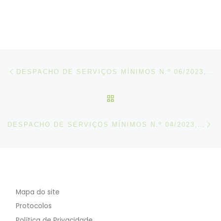
Post navigation
Artigo anterior
DESPACHO DE SERVIÇOS MÍNIMOS N.º 06/2023, DE 03 DE FEVEREIRO
VOLTAR À LISTA DE ART
N
DESPACHO DE SERVIÇOS MÍNIMOS N.º 04/2023, DE 03 DE FEVEREIRO
Mapa do site
Protocolos
Política de Privacidade