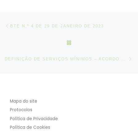
Post navigation
Artigo anterior
da
BTE N.º 4 DE 29 DE JANEIRO DE 2023
VOLTAR À LISTA DE ART
N
DEFINIÇÃO DE SERVIÇOS MÍNIMOS – ACORDO CELEBRADO ENTRE A LISCONT S.A., SOTAGUS S.A., MULTITERMINAL S.A., TMB S.A., ETE S.A., TSA LDA. E SINDICATO NACIONAL DOS ESTIVADORES, TRABALHADORES DO TRÁFEGO, CONFERENTES E MARÍTIMOS E OUTROS
Mapa do site
Protocolos
Política de Privacidade
Política de Cookies