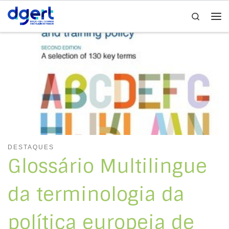
Search
Skip to content
Me
DESTAQUES
Glossário Multilingue
da terminologia da
política europeia de