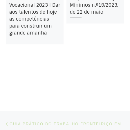
Vocacional 2023 | Dar
Mínimos n.º19/2023,
aos talentos de hoje
de 22 de maio
as competências
para construir um
grande amanhã
Post navigation
Artigo anterior
GUIA PRÁTICO DO TRABALHO FRONTEIRIÇO EM PORTUGAL E ESPANHA