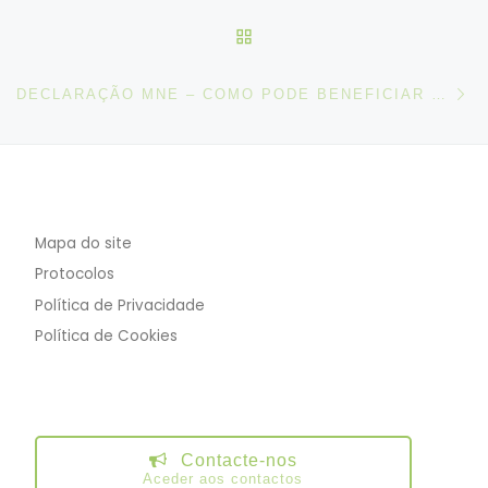
VOLTAR À LISTA DE ART
N
DECLARAÇÃO MNE – COMO PODE BENEFICIAR OS TRABALHADORES?
Mapa do site
Protocolos
Política de Privacidade
Política de Cookies
Contacte-nos
Aceder aos contactos