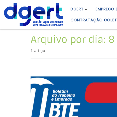
Skip to content
DGERT
EMPREGO 
CONTRATAÇÃO COLET
Arquivo por dia:
8
1 artigo
Índice da Regulamentação Coletiva e
Organizações do Trabalho do Boletim do
Trabalho e Emprego (BTE).