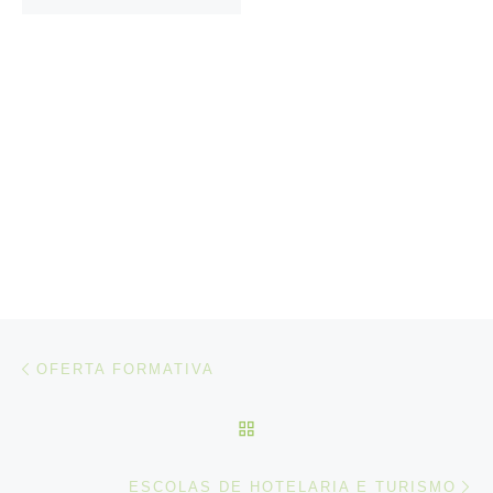
Post navigation
Artigo anterior
OFERTA FORMATIVA
VOLTAR À LISTA DE ART
N
ESCOLAS DE HOTELARIA E TURISMO