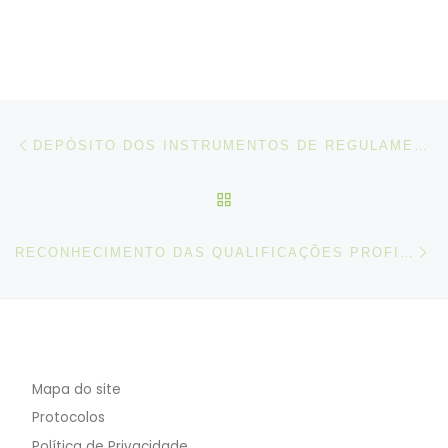
Post navigation
Artigo anterior
DEPÓSITO DOS INSTRUMENTOS DE REGULAMENTAÇÃO COLETIVA DE TRABALHO
VOLTAR À LISTA DE ART
N
RECONHECIMENTO DAS QUALIFICAÇÕES PROFISSIONAIS – PONTOS DE CONTACTO
Mapa do site
Protocolos
Política de Privacidade