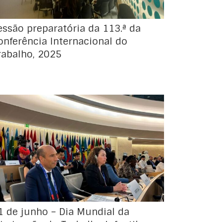
essão preparatória da 113.ª da
onferência Internacional do
rabalho, 2025
Realizou-se, hoje, o evento de alto nível,
organizado pela OIT durante a 112ª Sessão da
Conferência Internacional do Trabalho, que
visou celebrar o Dia Mundial Contra o
Trabalho Infantil e os 25 anos da Convenção
nº 182 , datada de 1999, sobre as Piores
Formas de Trabalho das Crianças, que […]
1 de junho – Dia Mundial da