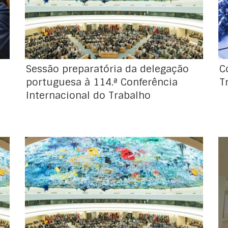
portuguesa à 114.ª Conferência Internacional
do Trabalho
Sessão preparatória da delegação
C
portuguesa à 114.ª Conferência
T
Internacional do Trabalho
A Organização Internacional do Trabalho
(OIT) iniciou hoje a 113.ª sessão da
Conferência Internacional do Trabalho, que
tem lugar no Palácio das Nações, em
Genebra, até ao próximo dia 13 de junho de
2025. Durante duas semanas, os
representantes dos governos, dos
trabalhadores e dos empregadores de 187