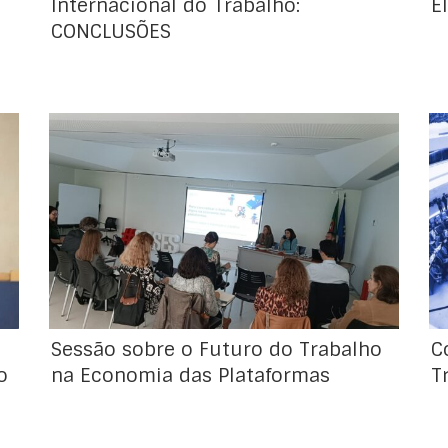
Internacional do Trabalho:
E
CONCLUSÕES
No passado dia 12 de abril, por iniciativa
conjunta da Dr.ª Mafalda Troncho, Diretora
do Escritório da OIT em Lisboa, e da Diretora-
Geral do Emprego e das Relações de
Trabalho, Dr.ª Ana Couto de Olim, realizou-se
uma sessão de apresentação do Relatório V
sobre legislação e a prática, intitulado
“Realizar […]
Sessão sobre o Futuro do Trabalho
C
o
na Economia das Plataformas
T