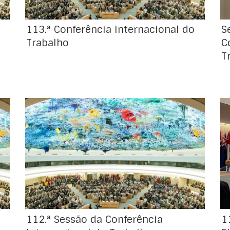
Estados membros […]
113.ª Conferência Internacional do
S
Trabalho
C
T
A reunião anual dos Estados-Membros da
Organização Internacional do Trabalho deste
ano foi concluída com progressos na
regulamentação dos perigos biológicos no
ambiente de trabalho, uma análise das
condições de trabalho no sector da
prestação de cuidados e o papel
fundamental dos princípios e direitos
fundamentais num mundo do trabalho […]
112.ª Sessão da Conferência
1