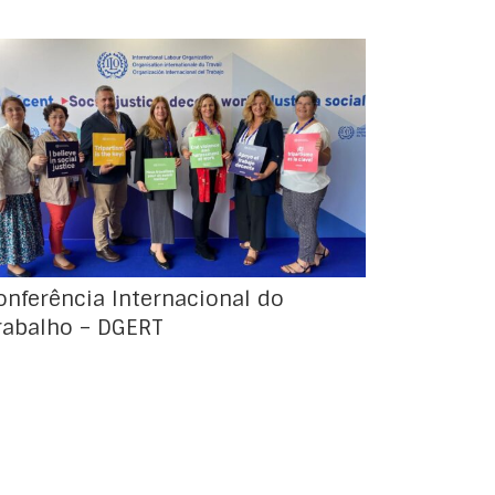
Durante duas semanas os representantes
dos governos, dos trabalhadores e dos
empregadores de 187 Estados Membros da
OIT discutem, nesta 111.ª Sessão da
Conferência Internacional do Trabalho (CIT),
questões relativas ao mundo do trabalho,
nomeadamente: a proteção dos
trabalhadores, as aprendizagens, e ainda, a
transição justa. Como habitualmente, cabe à
[…]
onferência Internacional do
rabalho – DGERT