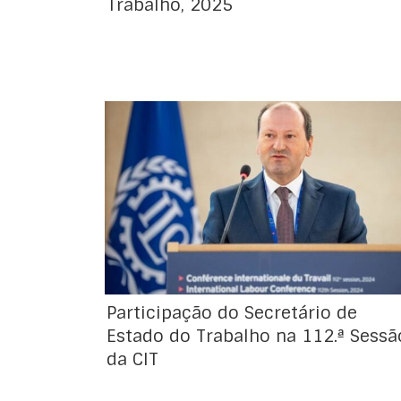
Trabalho, 2025
No dia 11 de junho, Sua Excelência, o
Secretário de Estado do Trabalho, Adriano
Rafael Moreira, representou Portugal na 112.ª
Conferência Internacional do Trabalho no
plenário onde reafirmou o compromisso de
Portugal com os princípios da Organização
Internacional do Trabalho (OIT). Na sua
intervenção, o Secretário de Estado
destacou a […]
Participação do Secretário de
Estado do Trabalho na 112.ª Sessã
da CIT