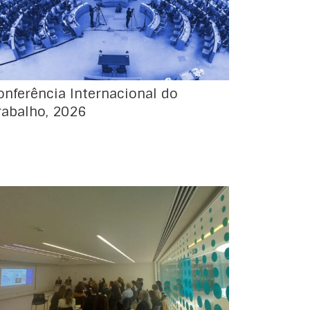
Trabalho Genebra, 1 a 12 de junho de 2026
(em atualização) Página em atualização
onferência Internacional do
rabalho, 2026
No passado dia 14 de maio, por iniciativa
conjunta da Diretora-Geral do Emprego e
das Relações de Trabalho, Dr.ª Ana Couto de
Olim, e da Diretora do Escritório da OIT-
Lisboa, Dr.ª Mafalda Troncho, realizou-se uma
sessão preparatória para a participação da
delegação nacional à 113.ª sessão da
Conferência Internacional do […]