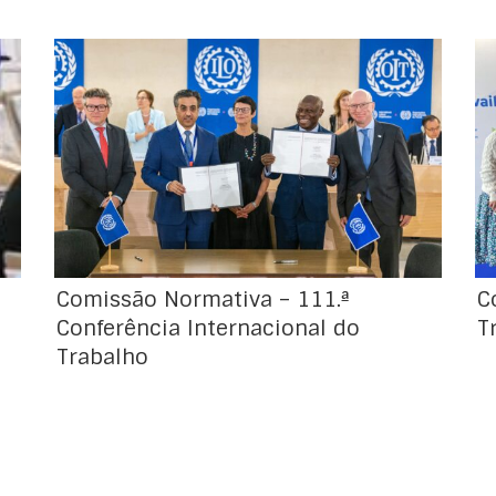
No pp. dia 13 de junho, a Conferência
Internacional do Trabalho adotou uma nova
norma internacional relativa às
aprendizagens, substituindo dois textos
sobre o mesmo assunto, datados de 1939 e
1962. Esta nova Recomendação fornece uma
definição de aprendizagem, que a diferencia
de outras formas de formação, incluindo em
contexto […]
Comissão Normativa – 111.ª
C
Conferência Internacional do
T
Trabalho