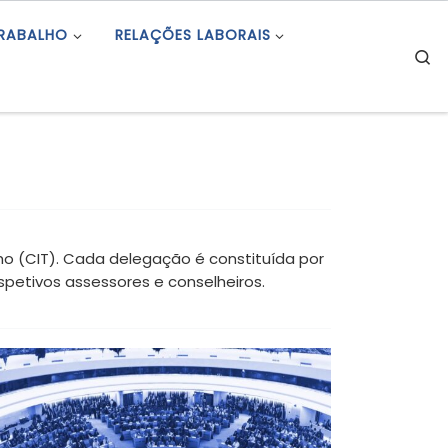
TRABALHO
RELAÇÕES LABORAIS
S
o (CIT). Cada delegação é constituída por
petivos assessores e conselheiros.
114.ª Sessão da Conferência Internacional do