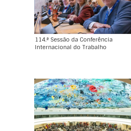
Trabalho
114.ª Sessão da Conferência
Internacional do Trabalho
A 113.ª Sessão da Conferência Internacional
do Trabalho, que reuniu mais de 5.400
delegados dos 187 Estados-Membros da
Organização Internacional do Trabalho (OIT),
concluiu os seus trabalhos no dia 13 de junho.
A sessão ficou marcada por avanços
significativos no desenvolvimento normativo
e no reforço das políticas internacionais de