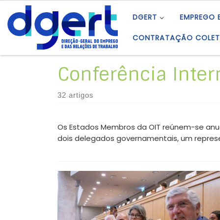
Skip to content
DGERT
EMPREGO 
CONTRATAÇÃO COLET
Conferência Inter
32 artigos
Os Estados Membros da OIT reúnem-se anual
dois delegados governamentais, um represe
114.ª Sessão da Conferência Internacional do