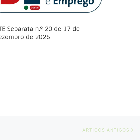
TE Separata n.º 20 de 17 de
ezembro de 2025
Ar
ARTIGOS ANTIGOS