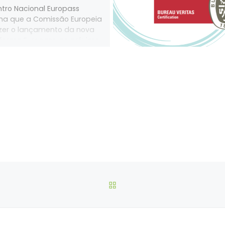
tro Nacional Europass
ma que a Comissão Europeia
azer o lançamento da nova
forma Europass, no próximo
de […]
VOLTAR À LISTA DE ART