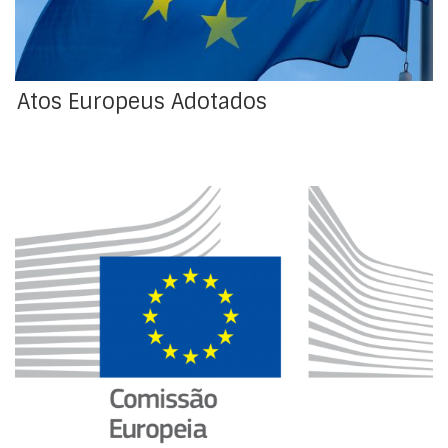
de 2006, aprovadas pela Conferência Internacional do
Trabalho em 11 de junho de 2014
Atos Europeus Adotados
Preparação e apoio à intervenção técnica nacional na
adoção de instrumentos normativos europeus, que
pode incluir a participação em grupos técnicos.
Proposta de Diretiva do Parlamento Europeu e do
Conselho, que altera a Diretiva 2004/37/CE no que diz
respeito à adição de substâncias e à fixação de
valores-limite nos seus […]