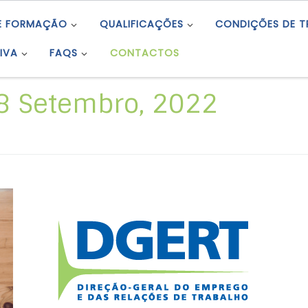
E FORMAÇÃO
QUALIFICAÇÕES
CONDIÇÕES DE 
IVA
FAQS
CONTACTOS
8 Setembro, 2022
O Europass (Decisão, de 18 de abril de 2018,
do Parlamento Europeu e do Conselho) é
uma plataforma digital europeia que integra
um conjunto de ferramentas gratuitas, para
ajudar as pessoas a gerirem as suas
carreiras e a aprendizagem ao longo da vida.
As ferramentas do Europass são: O Perfil […]