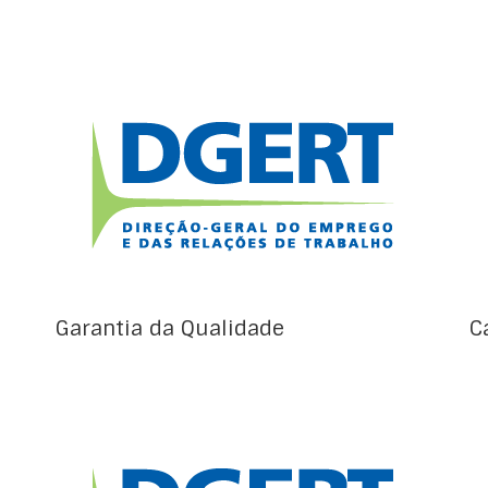
Garantia da qualidade no ensino e formação
profissionais (EFP) O Decreto-Lei nº 92/2014,
de 20 de junho, que estabelece o regime
jurídico das escolas profissionais, determina
que estas devem implementar sistemas de
garantia da qualidade alinhados com o
Quadro Europeu de Garantia da Qualidade
no Ensino e Formação Profissionais (EQAVET),
[…]
Garantia da Qualidade
C
Os documentos internacionais de referência
do EFP são os seguintes: Agenda 2030 para o