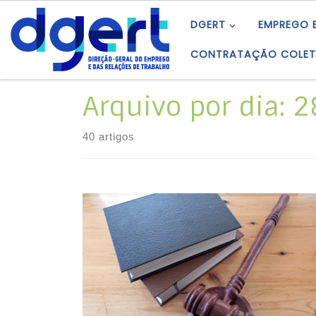
Skip to content
DGERT
EMPREGO 
CONTRATAÇÃO COLET
Arquivo por dia:
2
40 artigos
O Sindicato dos Trabalhadores dos
Aeroportos Manutenção e Aviação (STAMA)
comunicou, mediante avisos prévios, que os
trabalhadores da empresa Portway –
Handling de Portugal, SA (Portway) farão
greves ao trabalho extraordinário, com início
a 22 de abril e términus a 31 de dezembro de
2022, ao trabalho em regime de