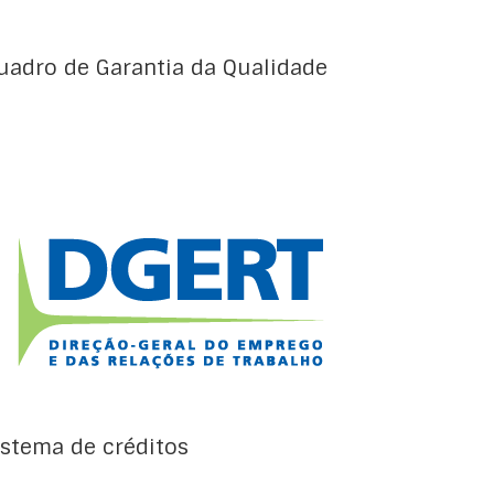
uadro de Garantia da Qualidade
O sistema nacional de créditos (Portaria
47/2017, de 4 de fevereiro) é o sistema que
permite a atribuição e a acumulação de
pontos de crédito às aprendizagens
certificadas no âmbito do Sistema Nacional
de Qualificações (SNQ), bem como a
transferência dos pontos de crédito obtidos
no âmbito de percursos formativos […]
istema de créditos