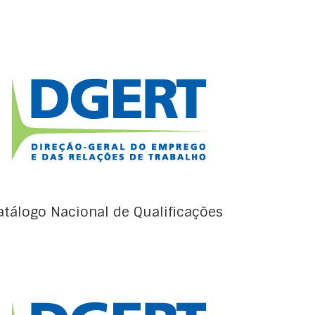
O Catálogo Nacional de Qualificações (CNQ)
(Portaria nº 781/2009, de 23 de julho) é o
instrumento de gestão estratégica das
qualificações de nível não superior que tem
como objetivos regular, estruturar e articular
as diferentes modalidades formativas de
dupla certificação e o reconhecimento,
validação e certificação de competências
(RVCC) providenciando […]
atálogo Nacional de Qualificações
Os documentos de referência europeus
específicos da educação e formação de