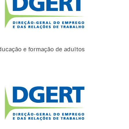
adultos são os seguintes: Agenda Europeia
Renovada no Domínio da Educação de
Adultos (Resolução, de 20 de dezembro de
2011, do Conselho para que seja adotada
uma Agenda Europeia para a Educação de
Adultos que dê continuidade, complemente e
[…]
ducação e formação de adultos
Os documentos nacionais específicos da
educação e formação de adultos são os
seguintes: Acordo para a Formação e
Qualificação no Setor Social Programa
Qualifica Programa Qualifica para a
Administração Pública (Resolução do
Conselho de Ministros nº 32/2019, de 14 de
fevereiro). Para uma política pública de
educação e formação de […]