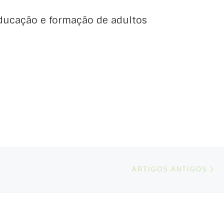
ducação e formação de adultos
Ar
ARTIGOS ANTIGOS