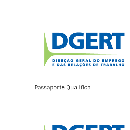
O Passaporte Qualifica (Portaria nº 47/2017,
de 4 de fevereiro) é um instrumento de
orientação e de registo das competências e
qualificações adquiridas ou desenvolvidas
por um indivíduo ao longo da vida, a partir
da capitalização de resultados de
aprendizagem já alcançados e de
competências desenvolvidas, possibilitando
a obtenção de […]
Passaporte Qualifica
O Quadro Nacional de Qualificações (QNQ)
(Portaria nº 782/2009, de 23 de julho) define