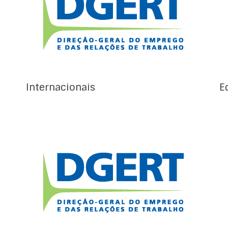
Desenvolvimento Sustentável (Resolução, de
25 de setembro de 2015, da Assembleia Geral
da ONU, Transformar o Nosso Mundo: a
Agenda 2030 para o Desenvolvimento
Sustentável) (Para mais informação
consultar Agenda 2030) Desenvolvimento
dos Recursos Humanos: Educação, […]
Internacionais
E
Os documentos europeus de referência que
condicionam ou interferem transversalmente
com o EFP são os seguintes: Agenda de
Competências para a Europa (Comunicação,
de 1 de julho de 2020, da Comissão ao
Parlamento Europeu, ao Conselho, ao Comité
Económico e Social Europeu e ao Comité das
Regiões) (Para mais informação […]