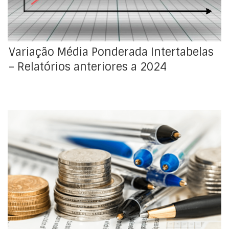
Trimestre Julho Agosto Setembro […]
Variação Média Ponderada Intertabelas
– Relatórios anteriores a 2024
No passado dia 29 de dezembro, foi publicado
Decreto-Lei n.º 139/2025 que fixou o valor da
retribuição mínima mensal garantida em €920, com
efeitos a partir de 1 de janeiro de 2026. No contexto da
vigência do XXV Governo Constitucional, em
consonância com o Programa do Governo, foi
reafirmada a […]