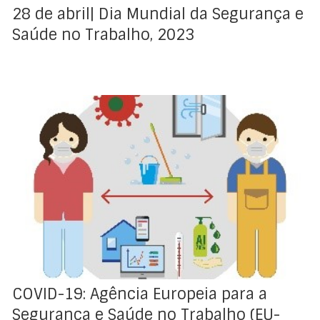
28 de abril| Dia Mundial da Segurança e
Saúde no Trabalho, 2023
Para ajudar a adaptar os procedimentos de avaliação
de riscos e assegurar a segurança e saúde dos
trabalhadores durante a pandemia e de modo a evitar
a proliferação de contágio, transmissão do vírus e da
expansão da doença foi disponibilizado o OiRA COVID-
19. Para além deste instrumento, foram disponibilizados
mais […]
COVID-19: Agência Europeia para a
Segurança e Saúde no Trabalho (EU-