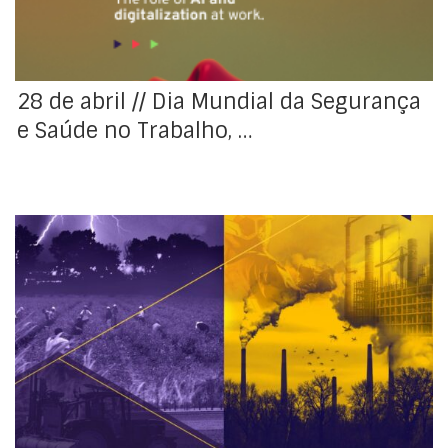
(IA) na segurança […]
28 de abril // Dia Mundial da Segurança
e Saúde no Trabalho, …
No dia 25 de abril de 2024, entre as 12h30 e as 14h00
(horário de Lisboa), realizar-se-á o evento global
organizado pelo Secretariado Internacional do
Trabalho (BIT), no contexto da Jornada Mundial da
Segurança e da Saúde no Trabalho de 2024. Neste
evento será possível assistir ao lançamento do novo
[…]