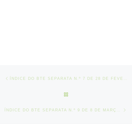
Post navigation
Artigo anterior
ÍNDICE DO BTE SEPARATA N.º 7 DE 28 DE FEVEREIRO DE 2019
VOLTAR À LISTA DE ART
N
ÍNDICE DO BTE SEPARATA N.º 9 DE 8 DE MARÇO DE 2019