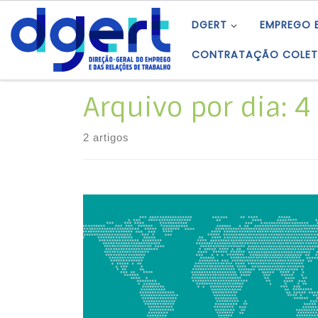
Skip to content
DGERT
EMPREGO 
CONTRATAÇÃO COLET
Arquivo por dia:
4
2 artigos
A Organização Internacional do Trabalho
(OIT) atualizou a sua Declaração Tripartida
de Princípios sobre Empresas Multinacionais e
Política Social, que trata de temas como
emprego, formação profissional, condições
de vida, de tra­balho e relações profissionais.