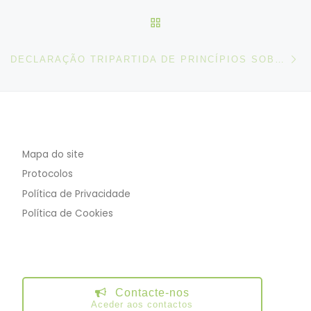
VOLTAR À LISTA DE ART
N
DECLARAÇÃO TRIPARTIDA DE PRINCÍPIOS SOBRE AS EMPRESAS MULTINACIONAIS E A POLÍTICA SOCIAL
Mapa do site
Protocolos
Política de Privacidade
Política de Cookies
Contacte-nos
Aceder aos contactos