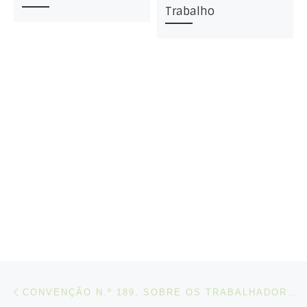
Trabalho
Post navigation
Artigo anterior
CONVENÇÃO N.º 189, SOBRE OS TRABALHADORES E TRABALHADORAS DO SERVIÇO DOMÉSTICO, 2011