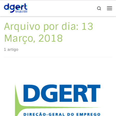
Search
Skip to content
Me
Arquivo por dia:
13
Março, 2018
1 artigo
Índice da Regulamentação Coletiva de Trabalho