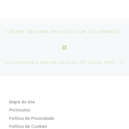
Post navigation
Artigo anterior
DGERT CELEBRA PROTOCOLO DE COLABORAÇÃO COM A FACULDADE DE DIREITO DO PORTO DA UNIVERSIDADE CATÓLICA
VOLTAR À LISTA DE ART
N
ILO LAUNCHES ONLINE ACCESS TO LEGAL RESEARCH AND TRAINING FOR DEVELOPING COUNTRIES
Mapa do site
Protocolos
Política de Privacidade
Política de Cookies