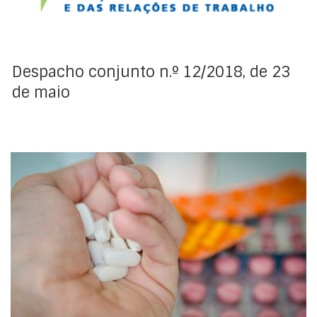
10 e 13 de junho, 15 de agosto, 5 de outubro, 1 de
novembro, 1, 8 e 25 de dezembro de 2018 e 1 de janeiro
de 2019.
Despacho conjunto n.º 12/2018, de 23
de maio
Acordo celebrado entre o Centro Hospitalar de S. João,
EPE (CHSJ), Hospital Senhora da Oliveira de Guimarães,
EPE (HSOG) e o Sindicato Nacional dos Farmacêuticos
(SNF) para definição de serviços mínimos