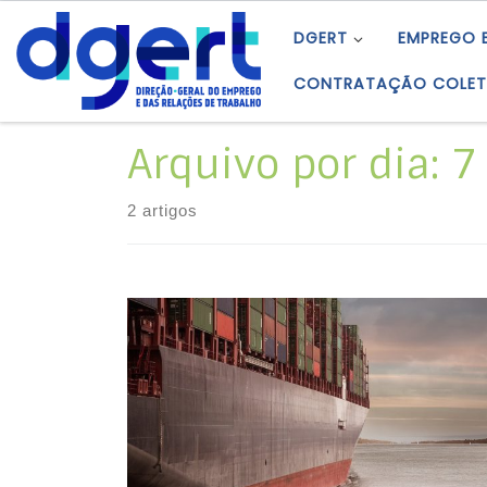
Skip to content
DGERT
EMPREGO 
CONTRATAÇÃO COLET
Arquivo por dia:
7
2 artigos
O Sindicato Nacional dos Estivadores,
Trabalhadores do Trafego, Conferentes
Marítimos e outros comunicou, mediante
aviso prévio, que os trabalhadores portuários
integrados no respetivo âmbito estatutário,
seus representados que exerçam a sua
atividade profissional na área do porto de
Lisboa e nas empresas de estiva, nas