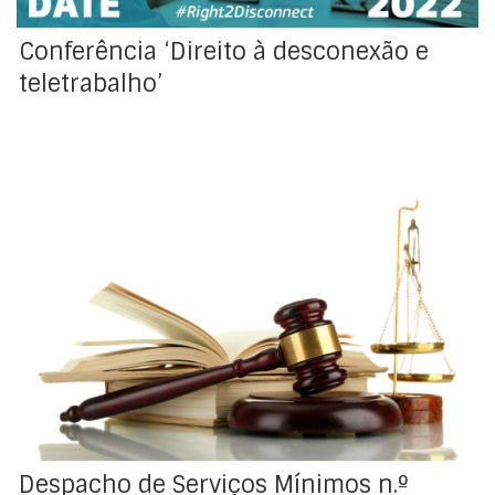
Conferência ‘Direito à desconexão e
teletrabalho’
A FESAHT – Federação dos Sindicatos de Agricultura,
Alimentação, Bebidas, Hotelaria e Turismo de Portugal,
comunicou, mediante aviso prévio, que os
trabalhadores das empresas associadas em diversas
associações de empregadores, nomeadamente na
AHRESP – Associação da Hotelaria, Restauração e
Similares de Portugal, a prestar serviço nas cantinas,
refeitórios, fábricas de refeições e bares
concessionados, locais onde as empresas do setor da
alimentação prestam serviço, farão greve no dia 31 de
março de 2022.
Despacho de Serviços Mínimos n.º