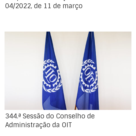
04/2022, de 11 de março
O Conselho de Administração (CA) da Organização
Internacional do Trabalho (OIT), inicia hoje os seus
trabalhos. Um dos itens da agenda é a eleição do(a)
novo(a) Diretor(a)-Geral, para um mandato de 5 anos,
que terá início a 1 de outubro de 2022. Hoje, irão
realizar-se as audiências presenciais, a eleição […]
344.ª Sessão do Conselho de
Administração da OIT