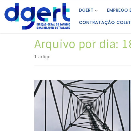
Skip to content
DGERT
EMPREGO 
CONTRATAÇÃO COLET
Arquivo por dia:
1
1 artigo
O Sindicato Nacional dos Trabalhadores dos
Correios e Telecomunicações (SNTCT)
comunicou, mediante aviso prévio, à
empresa CTT – Correios de Portugal, S.A. que
os trabalhadores do CDP de Santa Maria da
Feira (4520) farão greve das 00h00 às
24h00 do dia 20 de maio de 2022.