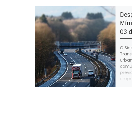
Des
Míni
03 d
O Sin
Trans
Urban
comun
prévi
empre
farão
horas