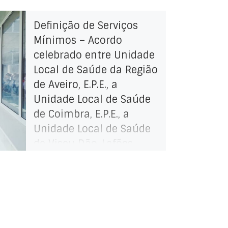
Definição de Serviços
Mínimos – Acordo
celebrado entre Unidade
Local de Saúde da Região
de Aveiro, E.P.E., a
Unidade Local de Saúde
de Coimbra, E.P.E., a
Unidade Local de Saúde
de Viseu Dão-Lafões,
E.P.E., e a FESINAP e o
STTS
Acordo obtido entre a Unidade
Local de Saúde da Região de
Aveiro, E.P.E., a Unidade Local de