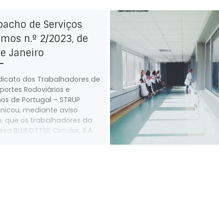
pacho de Serviços
mos n.º 2/2023, de
e Janeiro
dicato dos Trabalhadores de
portes Rodoviários e
os de Portugal – STRUP
icou, mediante aviso
o, que os trabalhadores da
sa BLUEOTTER Circular, S.A.
 greve pelo período de 24
 no dia 6 de janeiro de 2023.