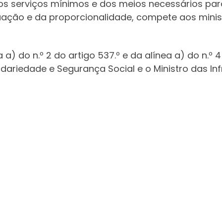
dos serviços mínimos e dos meios necessários pa
uação e da proporcionalidade, compete aos minist
a a) do n.º 2 do artigo 537.º e da alínea a) do n.º
lidariedade e Segurança Social e o Ministro das I