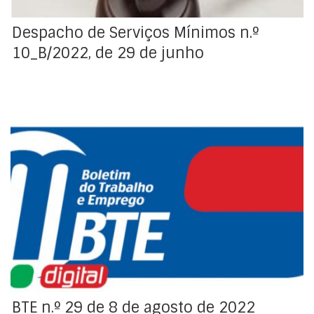
de setembro, 1 e 15 de outubro, 5 e 19 de novembro e 4,
23 e 25 de dezembro de 2022; greves que decorrerão
Despacho de Serviços Mínimos n.º
nos estabelecimentos sitos nos aeroportos de Lisboa,
10_B/2022, de 29 de junho
Porto, Faro e Funchal.
Índice da Regulamentação Coletiva e Organizações do
Trabalho do Boletim do Trabalho e Emprego (BTE).
BTE n.º 29 de 8 de agosto de 2022