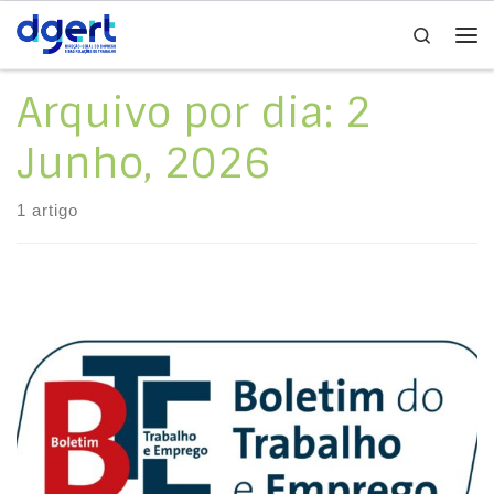
Search
Skip to content
Me
Arquivo por dia:
2
Junho, 2026
1 artigo
Índice da Regulamentação Coletiva e Organizações do
Trabalho do Boletim do Trabalho e Emprego (BTE).