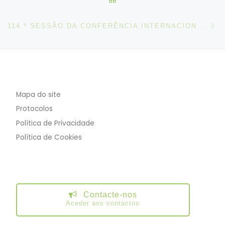
N
114.ª SESSÃO DA CONFERÊNCIA INTERNACIONAL DO TRABALHO
Mapa do site
Protocolos
Política de Privacidade
Política de Cookies
Contacte-nos
Aceder aos contactos