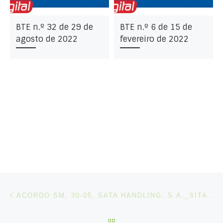
BTE n.º 32 de 29 de
BTE n.º 6 de 15 de
agosto de 2022
fevereiro de 2022
Post navigation
Artigo anterior
ACORDO SM, 30-05, SATA HANDLING, S.A._SITAVA (GREVE DIA 03-06-2026)
VOLTAR À LISTA DE ART