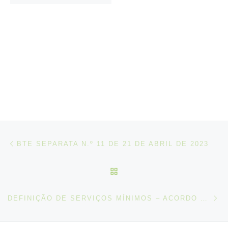
Post navigation
Artigo anterior
BTE SEPARATA N.º 11 DE 21 DE ABRIL DE 2023
VOLTAR À LISTA DE ART
N
DEFINIÇÃO DE SERVIÇOS MÍNIMOS – ACORDO CELEBRADO ENTRE O SITE SUL E A ACCIONA FACILITY SERVICES, S.A