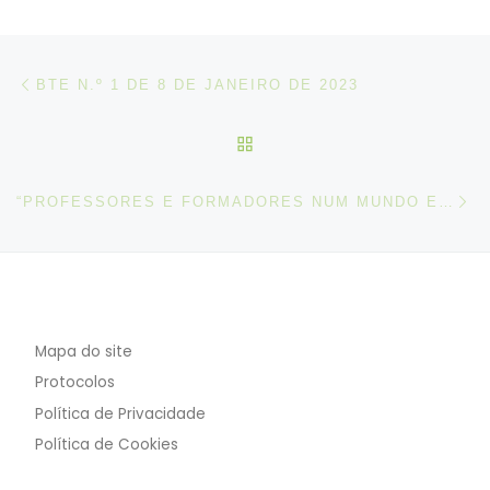
Post navigation
Artigo anterior
BTE N.º 1 DE 8 DE JANEIRO DE 2023
VOLTAR À LISTA DE ART
N
“PROFESSORES E FORMADORES NUM MUNDO EM MUDANÇA: PORTUGAL | DESENVOLVER COMPETÊNCIAS PARA O ENSINO E A FORMAÇÃO PROFISSIONAIS INCLUSIVOS, ECOLÓGICOS E DIGITALIZADOS (EFP)”
Mapa do site
Protocolos
Política de Privacidade
Política de Cookies