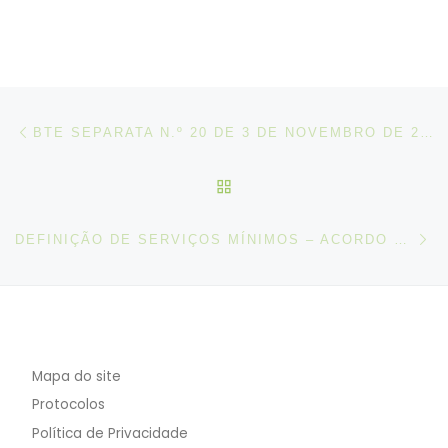
Post navigation
Artigo anterior
BTE SEPARATA N.º 20 DE 3 DE NOVEMBRO DE 2022
VOLTAR À LISTA DE ART
N
DEFINIÇÃO DE SERVIÇOS MÍNIMOS – ACORDO CELEBRADO ENTRE A IP, INFRAESTRUTURAS DE PORTUGAL, SA E EMPRESAS COMPARTICIPADAS E O SINFB E OUTROS
Mapa do site
Protocolos
Política de Privacidade