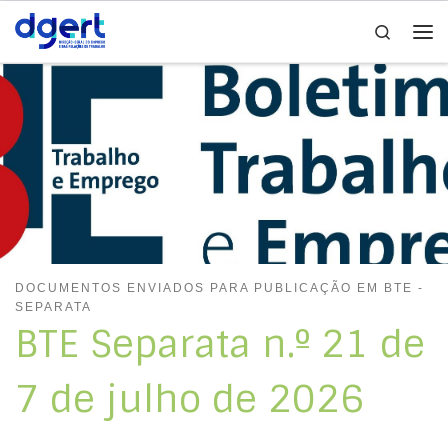
Search
Skip to content
Me
DOCUMENTOS ENVIADOS PARA PUBLICAÇÃO EM BTE -
SEPARATA
BTE Separata n.º 21 de
7 de julho de 2026