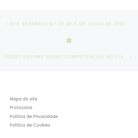
Post navigation
Artigo anterior
BTE SEPARATA N.º 20 DE 6 DE JULHO DE 2026
VOLTAR À LISTA DE ART
N
DGERT ASSUME NOVAS COMPETÊNCIAS NO SISTEMA NACIONAL DE QUALIFICAÇÕES
Mapa do site
Protocolos
Política de Privacidade
Política de Cookies