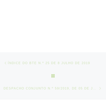
Post navigation
Artigo anterior
ÍNDICE DO BTE N.º 25 DE 8 JULHO DE 2019
VOLTAR À LISTA DE ART
N
DESPACHO CONJUNTO N.º 59/2019, DE 05 DE JULHO