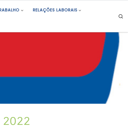
TRABALHO
RELAÇÕES LABORAIS
S
e 2022