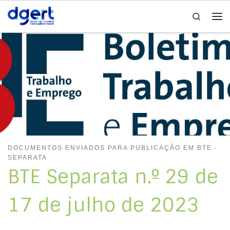
Search
Skip to content
Me
DOCUMENTOS ENVIADOS PARA PUBLICAÇÃO EM BTE -
SEPARATA
BTE Separata n.º 29 de
17 de julho de 2023