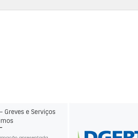
– Greves e Serviços
imos
ormação apresentada