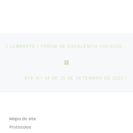
Post navigation
Artigo anterior
LEMBRETE | FÓRUM DE EXCELÊNCIA VOCACIONAL 2023
VOLTAR À LISTA DE ART
N
BTE N.º 34 DE 15 DE SETEMBRO DE 2023
Mapa do site
Protocolos