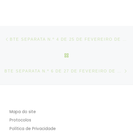
Post navigation
Artigo anterior
BTE SEPARATA N.º 4 DE 25 DE FEVEREIRO DE 2025
VOLTAR À LISTA DE ART
N
BTE SEPARATA N.º 6 DE 27 DE FEVEREIRO DE 2025
Mapa do site
Protocolos
Política de Privacidade