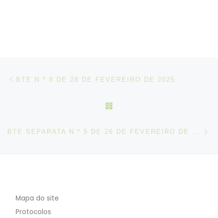
Post navigation
Artigo anterior
BTE N.º 8 DE 28 DE FEVEREIRO DE 2025
VOLTAR À LISTA DE ART
N
BTE SEPARATA N.º 5 DE 26 DE FEVEREIRO DE 2025
Mapa do site
Protocolos