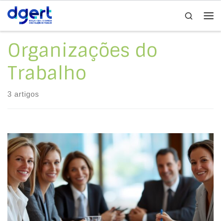
Search
Skip to content
Me
Organizações do
Trabalho
3 artigos
FAQ - Organizações do Trabalho