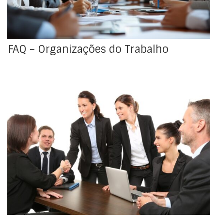
FAQ – Organizações do Trabalho
Participação em estruturas de representação coletiva
de trabalho Nos termos do artigo 404.º do Código do
Trabalho (CT), os/as trabalhadores/as podem, para
defesa e prossecução coletivas dos seus direitos e
interesses, constituir associações sindicais, comissões
e subcomissões de trabalhadores, e eleger
representantes dos/as trabalhadores/as para a
segurança e saúde no […]