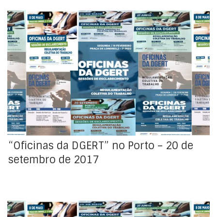
Dando sequência ao plano de atividades da DGERT
para 2017, venho por este meio informar da realização
de mais uma sessão das "Oficinas da DGERT", a qual
terá lugar no dia 20 de setembro, entre as 14h30 e as
18hh, nas instalações da DGERT no Porto (Avenida da
Boavista, nº1311, 4º)
“Oficinas da DGERT” no Porto – 20 de
setembro de 2017