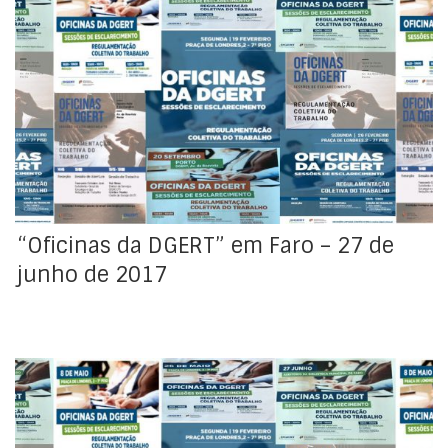
No âmbito do plano de atividades da DGERT para 2017,
cuja execução segue a bom ritmo, realizou-se no
passado dia 27 de junho mais uma sessão das
“Oficinas da DGERT”, desta vez, no Auditório da
Biblioteca Municipal de Faro.
“Oficinas da DGERT” em Faro – 27 de
junho de 2017