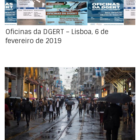
da DGERT, oferecendo a […]
Oficinas da DGERT – Lisboa, 6 de
fevereiro de 2019
O número de convenções coletivas (contratos
coletivos de trabalho, acordos coletivos e acordos de
empresa negociados entre empregadores e
representantes dos trabalhadores) tem vindo a
aumentar desde 2016, ano em que se situou em 146
abrangendo perto de 750 mil trabalhadores. Em 2017 o
número de trabalhadores subiu 10%, para 821 mil e em
2018 voltou a subir 10% face ao ano anterior,
ultrapassando os 900 mil trabalhadores.