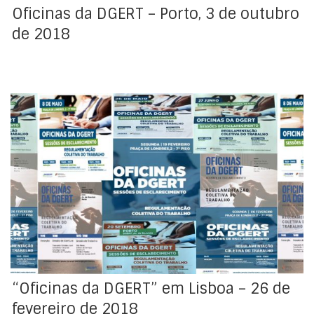
Oficinas da DGERT – Porto, 3 de outubro
de 2018
Dando sequência ao seu plano de atividades para
2018, a DGERT vai realizar mais uma sessão de
esclarecimento no âmbito da regulamentação
colectiva, a qual terá lugar no dia 26 de fevereiro,
entre as 9h45 e as 13h, em Lisboa.
“Oficinas da DGERT” em Lisboa – 26 de
fevereiro de 2018