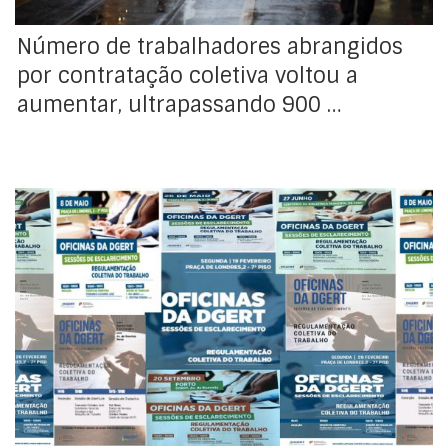
Número de trabalhadores abrangidos
por contratação coletiva voltou a
aumentar, ultrapassando 900 …
Dando sequência ao plano de atividades para 2018,
está prevista a realização de mais uma sessão das
“Oficinas da DGERT”, a qual terá lugar no dia 3 de
outubro, entre as 14h45 e as 18h, nas instalações da
DGERT no Porto (Avenida da Boavista, n. 1311, 4º andar).