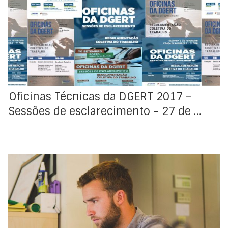
Dando sequência ao plano de atividades da DGERT
para 2017, informamos da realização de mais uma
sessão das "Oficinas da DGERT", dia 27 de junho, entre
as 9h30 e as 13h, desta vez em Faro.
Oficinas Técnicas da DGERT 2017 –
Sessões de esclarecimento – 27 de …
No âmbito da autonomia negocial, as partes podem
negociar diretamente qualquer das três modalidades
de convenção coletiva e enviá-la para depósito da