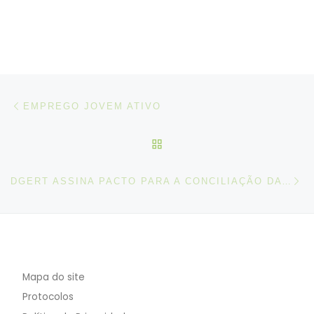
Post navigation
Artigo anterior
EMPREGO JOVEM ATIVO
VOLTAR À LISTA DE ART
N
DGERT ASSINA PACTO PARA A CONCILIAÇÃO DA VIDA PROFISSIONAL, PESSOAL E FAMILIAR
Mapa do site
Protocolos