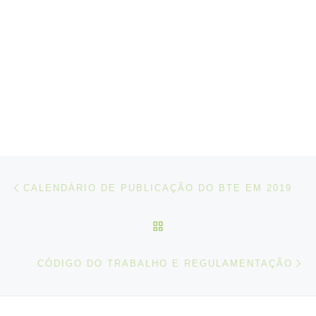
Post navigation
Artigo anterior
CALENDÁRIO DE PUBLICAÇÃO DO BTE EM 2019
VOLTAR À LISTA DE ART
N
CÓDIGO DO TRABALHO E REGULAMENTAÇÃO