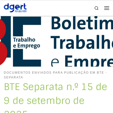
Search
Skip to content
Me
DOCUMENTOS ENVIADOS PARA PUBLICAÇÃO EM BTE -
SEPARATA
BTE Separata n.º 15 de
9 de setembro de