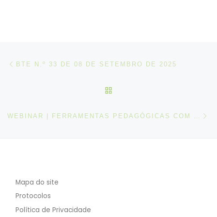
Post navigation
Artigo anterior
BTE N.º 33 DE 08 DE SETEMBRO DE 2025
VOLTAR À LISTA DE ART
N
WEBINAR | FERRAMENTAS PEDAGÓGICAS COM INTELIGÊNCIA ARTIFICIAL
Mapa do site
Protocolos
Política de Privacidade