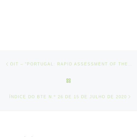
Post navigation
Artigo anterior
OIT – “PORTUGAL: RAPID ASSESSMENT OF THE IMPACT OF COVID-19 ON THE ECONOMY AND LABOUR MARKET”
VOLTAR À LISTA DE ART
N
ÍNDICE DO BTE N.º 26 DE 15 DE JULHO DE 2020