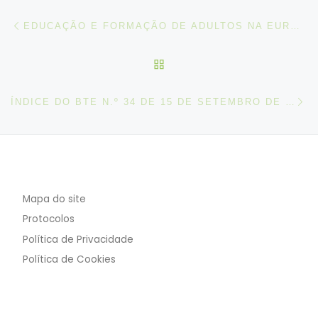
Post navigation
Artigo anterior
EDUCAÇÃO E FORMAÇÃO DE ADULTOS NA EUROPA: CONSTRUIR PERCURSOS INCLUSIVOS PARA AS COMPETÊNCIAS E AS QUALIFICAÇÕES.
VOLTAR À LISTA DE ART
N
ÍNDICE DO BTE N.º 34 DE 15 DE SETEMBRO DE 2021
Mapa do site
Protocolos
Política de Privacidade
Política de Cookies