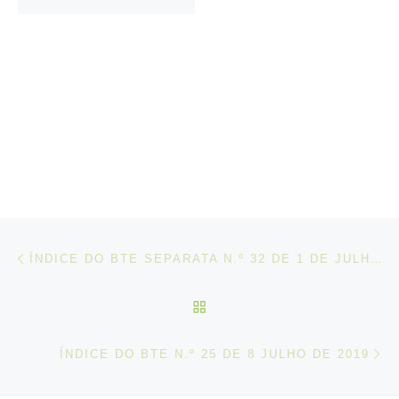
Post navigation
Artigo anterior
ÍNDICE DO BTE SEPARATA N.º 32 DE 1 DE JULHO DE 2019
VOLTAR À LISTA DE ART
N
ÍNDICE DO BTE N.º 25 DE 8 JULHO DE 2019