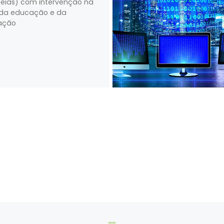
eias) com intervenção ná
da educação e da
ação
VOLTAR À LISTA DE ART