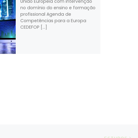
União Europeia com intervenção
no domínio do ensino e formação
profissional Agenda de
Competências para a Europa
CEDEFOP […]
N
IGOS