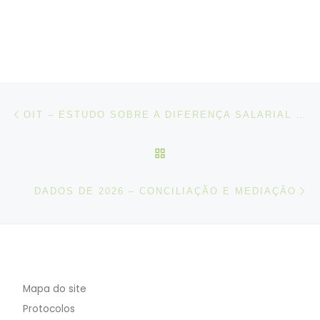
Post navigation
Artigo anterior
OIT – ESTUDO SOBRE A DIFERENÇA SALARIAL ENTRE HOMENS E MULHERES EM PORTUGAL
VOLTAR À LISTA DE ART
N
DADOS DE 2026 – CONCILIAÇÃO E MEDIAÇÃO
Mapa do site
Protocolos