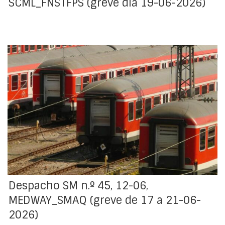
SCML_FNSTFPS (greve dia 19-06-2026)
O SMAQ - Sindicato Nacional dos Maquinistas dos
Caminhos de Ferro Portugueses comunicou, mediante
aviso prévio de greve, que os trabalhadores por ele
representados na empresa MEDWAY – Operador
Ferroviário de Mercadorias, S.A., farão greve no período
de 17 a 21 de junho de 2026.
Despacho SM n.º 45, 12-06,
MEDWAY_SMAQ (greve de 17 a 21-06-
2026)