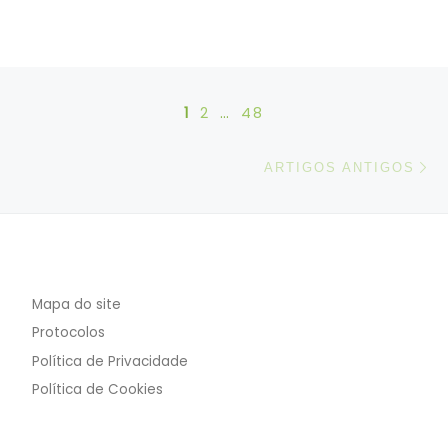
Posts navigation
1
2
…
48
Ar
ARTIGOS ANTIGOS
Mapa do site
Protocolos
Política de Privacidade
Política de Cookies