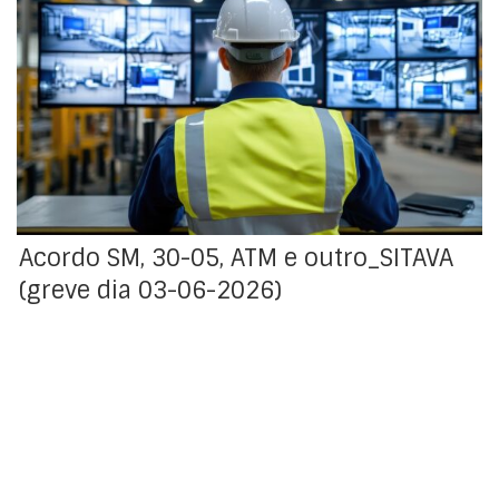
Acordo obtido quanto à definição de serviços mínimos
e dos meios necessários para os assegurar, para a
greve declarada pelo SITAVA - Sindicato dos
Trabalhadores da Aviação e Aeroportos, para os
trabalhadores da ATM – Assistência em Manutenção,
S.A. e FALCK SCI Portugal, Segurança Contra Incêndios,
S.A., para o dia 3 de junho de 2026.
Acordo SM, 30-05, ATM e outro_SITAVA
(greve dia 03-06-2026)