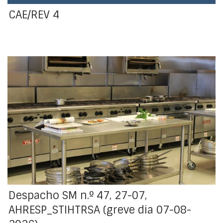
CAE/REV 4
O Sindicato dos Trabalhadores da Indústria de
Hotelaria, Turismo, Restaurantes e Similares do Algarve
- STIHTRSA comunicou, mediante aviso prévio, que os
trabalhadores das empresas associadas na AHRESP –
Associação da Hotelaria, Restauração e Similares de
Portugal, a prestar serviço nas cantinas, refeitórios,
fábricas de refeições e bares concessionados, locais
onde as empresas do setor da alimentação prestam
serviço, farão greve no dia 7 de agosto de 2026.
Despacho SM n.º 47, 27-07,
AHRESP_STIHTRSA (greve dia 07-08-