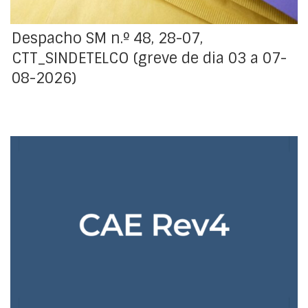
Despacho SM n.º 48, 28-07,
CTT_SINDETELCO (greve de dia 03 a 07-
08-2026)
Sabia que, em 1 de janeiro de 2025, entrou em vigor a
nova Classificação Portuguesa das Atividades
Económicas, designada por CAE Rev.4 ? Caso seja
outorgante de convenção coletiva, atualize os códigos
CAE de acordo com a CAE Rev.4., consulte o Conversor
CAE Rev.3 para CAE Rev.4 disponibilizado pelo INE.