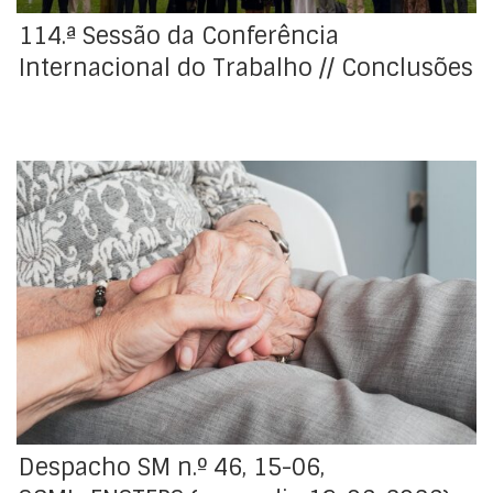
114.ª Sessão da Conferência
Internacional do Trabalho // Conclusões
A Federação Nacional dos Sindicatos dos
Trabalhadores em Funções Públicas e Sociais (FNSTFPS)
comunicou, mediante aviso prévio, à Santa Casa da
Misericórdia de Lisboa (SCML) que os trabalhadores
abrangidos pelo seu âmbito estatutário, que exercem
a sua atividade profissional na SCML, irão fazer greve
no dia 19 de junho de 2026.
Despacho SM n.º 46, 15-06,