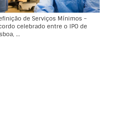
Lisboa), a Unidade Local de […]
efinição de Serviços Mínimos –
cordo celebrado entre o IPO de
isboa, …