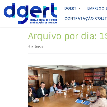
Skip to content
DGERT
EMPREGO 
CONTRATAÇÃO COLET
Arquivo por dia:
1
4 artigos
A DGERT recebeu, no dia 3 de fevereiro, a
visita de uma delegação tripartida da Sérvia,
encabeçada pelos representantes do
Ministry of Labour, Employment, Veterans and
Social Policy. A visita, no âmbito de um
projeto de cooperação técnica promovido
pela OIT, visava a troca de experiências no