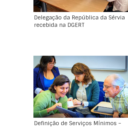
quadro da adesão […]
Delegação da República da Sérvia
recebida na DGERT
Acordo obtido quanto à definição de
serviços mínimos e dos meios necessários
para os alcançar, para a greve declarada
pela Federação Nacional dos Sindicatos dos
Trabalhadores em Funções Pública e Sociais
(FNSTFPS) para a Santa Casa da Misericórdia
de Lisboa (SCML), para o período de 26 a 28
de fevereiro de 2025
Definição de Serviços Mínimos –